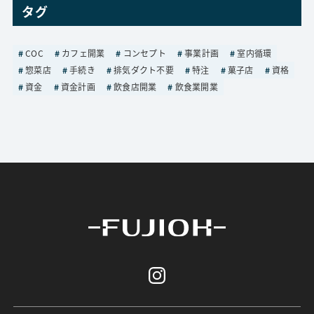
タグ
COC
カフェ開業
コンセプト
事業計画
室内循環
惣菜店
手続き
排気ダクト不要
特注
菓子店
資格
資金
資金計画
飲食店開業
飲食業開業