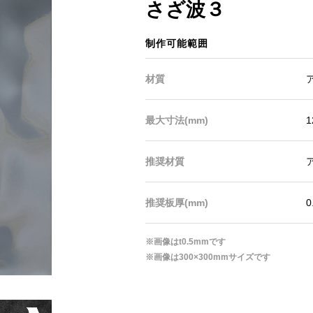
さざ波３
制作可能範囲
材質
最大寸法(mm)
1
推奨材質
推奨板厚(mm)
0
※画像はt0.5mmです
※画像は300×300mmサイズです