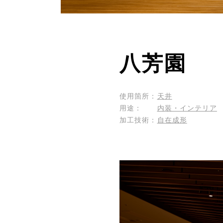
八芳園
使用箇所：
天井
用途：
内装・インテリア
加工技術：
自在成形