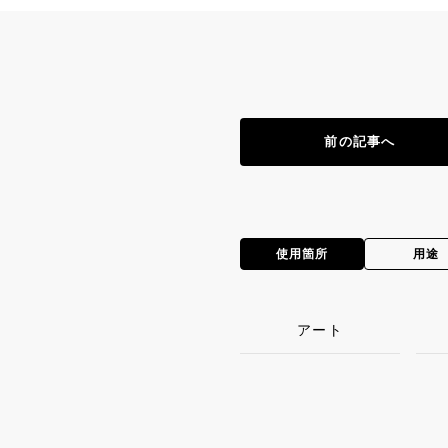
前の記事へ
使用箇所
用途
アート