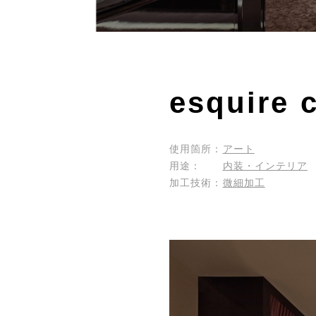
esquir
使用箇所：
アート
用途：
内装・インテリア
加工技術：
微細加工