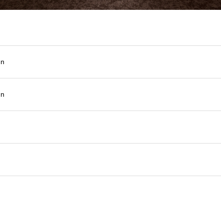
gn
gn