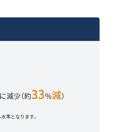
33
減
に減少（約
％
）
る水準となります。