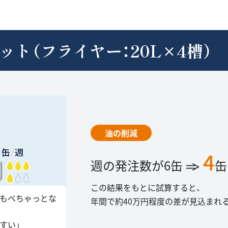
ット
（フライヤー：20L×4槽）
油の削減
4
週の発注数が6缶
缶
この結果をもとに試算すると、
てもべちゃっとな
年間で約40万円程度の差が見込まれ
すい」