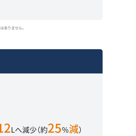
はありません。
12
25
減
Lへ減少（約
％
）