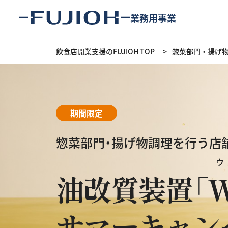
業務用事業
飲食店開業支援のFUJIOH TOP
惣菜部門・揚げ物
期間限定
惣菜部門・揚げ物調理を行う店
油改質装置
「
サマーキャン