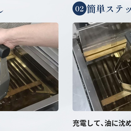
し
簡単ステ
02
充電して、油に沈め