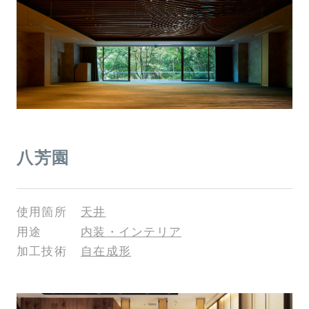
八芳園
使用箇所
天井
用途
内装・インテリア
加工技術
自在成形