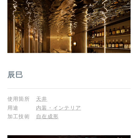
辰巳
使用箇所
天井
用途
内装・インテリア
加工技術
自在成形