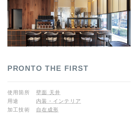
PRONTO THE FIRST
使用箇所
壁面
天井
用途
内装・インテリア
加工技術
自在成形