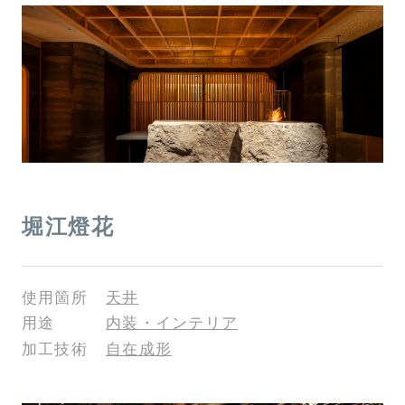
堀江燈花
使用箇所
天井
用途
内装・インテリア
加工技術
自在成形