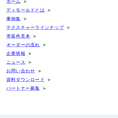
ホーム
 >
ディモールドとは
 >
事例集
 >
テクスチャーラインナップ
 >
塗装色見本
 >
オーダーの流れ
 >
企業情報
 >
ニュース
 >
お問い合わせ
 >
資料ダウンロード
 >
パートナー募集
 >