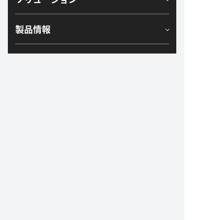
製品情報
サービス
コラム
お問い合わせ
FUJIOHコーポレートサイト
会社情報
利用規約
プライバシーポリシー
Copyright © FUJI INDUSTRIAL CO., LTD. ALL Rights Reserved.