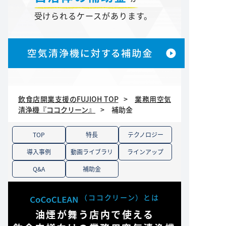
受けられるケースがあります。
飲食店開業支援のFUJIOH TOP
業務用空気
清浄機『ココクリーン』
補助金
TOP
特長
テクノロジー
導入事例
動画ライブラリ
ラインアップ
Q&A
補助金
（ココクリーン）とは
油煙が舞う店内で使える